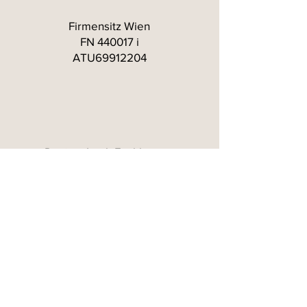
Firmensitz Wien
FN 440017 i
ATU69912204
Design: Leah Fankhauser
Foto: Philipp Horak
Mag.a Barbara Weber-Kainz
Geusaugasse 8/9, 1030 Wien,
+43 664 2618866
bwk@mservices.at
Impressum
Datenschutz